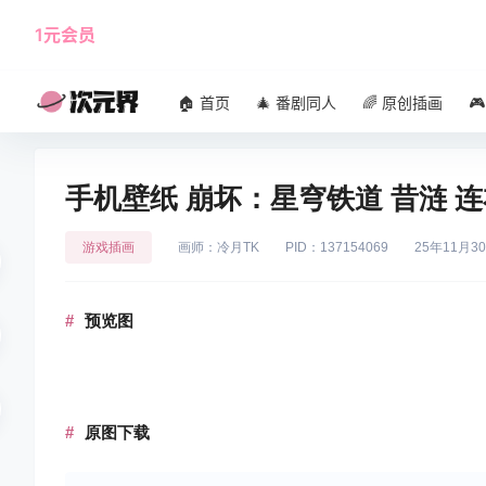
1元会员
使用攻略
角色大全
🏠 首页
🎄 番剧同人
🌈 原创插画

手机壁纸 崩坏：星穹铁道 昔涟 
游戏插画
画师：冷月TK
PID：137154069
25年11月3
预览图
原图下载