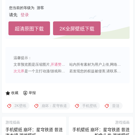
您当前的等级为
游客
请先
登录
超清原图下载
2K全屏壁纸下载
温馨提示：
文章预览图是压缩图片,
开通赞助会员
可免费下载超清原图;
站内所有素材为用户上传,网络分享或原创,请勿用于商业用途;
次元界
是一个主打动漫/游戏和虚拟偶像角色的插画壁纸平台;
若发现您的权益被侵害,请联系QQ1815919191,我们尽快处理.
收藏
举报
2K壁纸
崩坏：星穹铁道
手机壁纸
昔涟
游戏插画
游戏插画
手机壁纸 崩坏：星穹铁道 昔涟
手机壁纸 崩坏：星穹铁道 昔涟