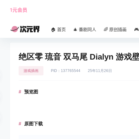
1元会员
使用攻略
角色大全
🏠 首页
🎄 番剧同人
🌈 原创插画

绝区零 琉音 双马尾 Dialyn 游
游戏插画
PID：137765544
25年11月26日
预览图
原图下载