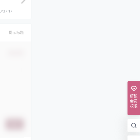
0:37:17
提示标题
确认修改
解锁
会员
权限
提交