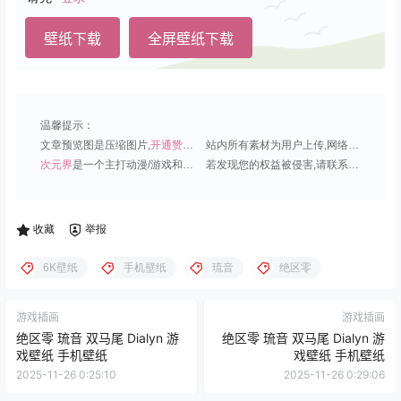
壁纸下载
全屏壁纸下载
温馨提示：
文章预览图是压缩图片,
开通赞助会员
可免费下载超清原图;
站内所有素材为用户上传,网络分享或原创,请勿用于商业用途;
次元界
是一个主打动漫/游戏和虚拟偶像角色的插画壁纸平台;
若发现您的权益被侵害,请联系QQ1815919191,我们尽快处理.
收藏
举报
6K壁纸
手机壁纸
琉音
绝区零
游戏插画
游戏插画
绝区零 琉音 双马尾 Dialyn 游
绝区零 琉音 双马尾 Dialyn 游
戏壁纸 手机壁纸
戏壁纸 手机壁纸
2025-11-26 0:25:10
2025-11-26 0:29:06