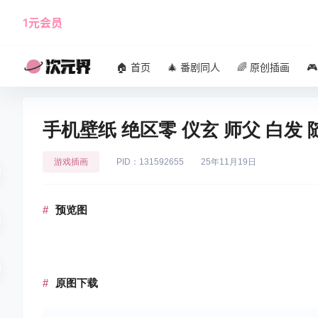
1元会员
使用攻略
角色大全
🏠 首页
🎄 番剧同人
🌈 原创插画

手机壁纸 绝区零 仪玄 师父 白发
游戏插画
PID：131592655
25年11月19日
预览图
原图下载