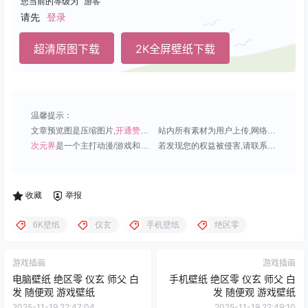
您当前的等级为
游客
请先
登录
超清原图下载
2K全屏壁纸下载
温馨提示：
文章预览图是压缩图片,
开通赞助会员
可免费下载超清原图;
站内所有素材为用户上传,网络分享或原创,请勿用于商业用途;
次元界
是一个主打动漫/游戏和虚拟偶像角色的插画壁纸平台;
若发现您的权益被侵害,请联系QQ1815919191,我们尽快处理.
收藏
举报
6K壁纸
仪玄
手机壁纸
绝区零
游戏插画
游戏插画
电脑壁纸 绝区零 仪玄 师父 白
手机壁纸 绝区零 仪玄 师父 白
发 随便观 游戏壁纸
发 随便观 游戏壁纸
2025-11-19 22:47:04
2025-11-19 22:49:10