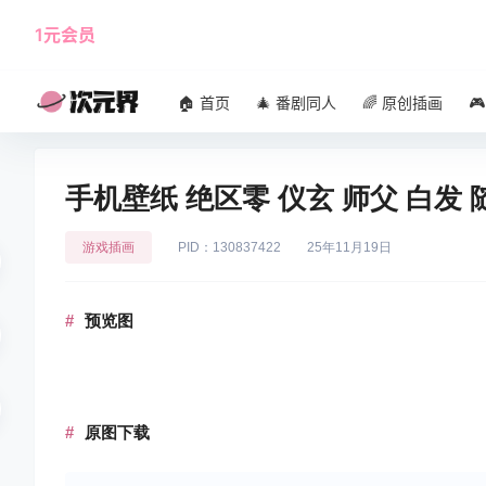
1元会员
使用攻略
角色大全
🏠 首页
🎄 番剧同人
🌈 原创插画

手机壁纸 绝区零 仪玄 师父 白发
游戏插画
PID：130837422
25年11月19日
预览图
原图下载