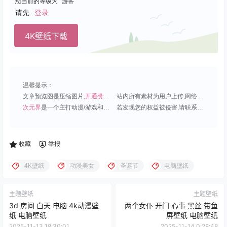
您当前的等级为
游客
请先
登录
4K壁纸下载
温馨提示：
文章预览图是压缩图片,
开通赞助会员
可免费下载超清原图;
站内所有素材为用户上传,网络分享或原创,请勿用于商业用途;
次元界
是一个主打动漫/游戏和虚拟偶像角色的插画壁纸平台;
若发现您的权益被侵害,请联系QQ1815919191,我们尽快处理.
收藏
举报
4K壁纸
动漫美女
圣诞节
电脑壁纸
主题壁纸
主题壁纸
3d 房间 白天 电脑 4k动漫壁
两个女仆 开门 心事 黑丝 带鱼
纸 电脑壁纸
屏壁纸 电脑壁纸
2025-11-13 18:30:01
2025-11-14 0:28:48