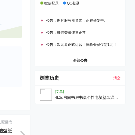
微信登录
QQ登录
公告：
图片服务器异常，正在修复中。
公告：
微信登录恢复正常
公告：
次元界正式运营！体验会员仅需1元！
全部公告
浏览历史
清空
[文章]
4k3d房间书房书桌个性电脑壁纸温馨
小家
主题壁纸
电脑壁纸