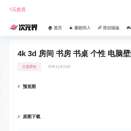
1元会员
使用攻略
角色大全
🏠 首页
🎄 番剧同人
🌈 原创插画

4k 3d 房间 书房 书桌 个性 电脑
主题壁纸
25年11月13日
预览图
原图下载