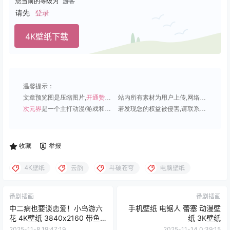
您当前的等级为
游客
请先
登录
4K壁纸下载
温馨提示：
文章预览图是压缩图片,
开通赞助会员
可免费下载超清原图;
站内所有素材为用户上传,网络分享或原创,请勿用于商业用途;
次元界
是一个主打动漫/游戏和虚拟偶像角色的插画壁纸平台;
若发现您的权益被侵害,请联系QQ1815919191,我们尽快处理.
收藏
举报
4K壁纸
云韵
斗破苍穹
电脑壁纸
番剧插画
番剧插画
中二病也要谈恋爱！小鸟游六
手机壁纸 电锯人 蕾塞 动漫壁
花 4K壁纸 3840x2160 带鱼
纸 3K壁纸
屏壁纸 电脑壁纸
2025-11-8 19:47:19
2025-11-14 0:39:15