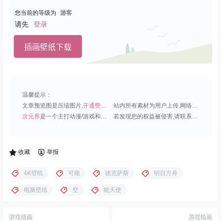
您当前的等级为
游客
请先
登录
插画壁纸下载
温馨提示：
文章预览图是压缩图片,
开通赞助会员
可免费下载超清原图;
站内所有素材为用户上传,网络分享或原创,请勿用于商业用途;
次元界
是一个主打动漫/游戏和虚拟偶像角色的插画壁纸平台;
若发现您的权益被侵害,请联系QQ1815919191,我们尽快处理.
收藏
举报
4K壁纸
可颂
德克萨斯
明日方舟
电脑壁纸
空
能天使
游戏插画
游戏插画