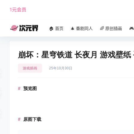
1元会员
使用攻略
角色大全
🏠 首页
🎄 番剧同人
🌈 原创插画

崩坏：星穹铁道 长夜月 游戏壁纸
游戏插画
25年10月30日
预览图
原图下载