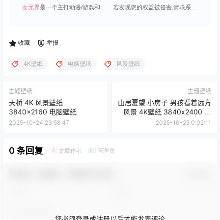
次元界
是一个主打动漫/游戏和虚拟偶像角色的插画壁纸平台;
若发现您的权益被侵害,请联系QQ1815919191,我们尽快处理.
收藏
举报
4K壁纸
电脑壁纸
风景壁纸
主题壁纸
主题壁纸
天桥 4K 风景壁纸
山居夏望 小房子 男孩看着远方
3840x2160 电脑壁纸
风景 4K壁纸 3840x2400 带
鱼屏
2025-10-24 23:58:47
2025-10-25 0:02:11
0 条回复
文章作者
管理员
A
M
欢迎您，新朋友，感谢参与互动！
确认修改
您必须登录或注册以后才能发表评论