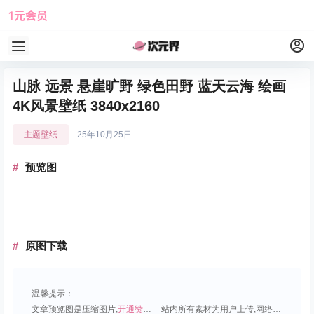
1元会员
使用攻略
角色大全
山脉 远景 悬崖旷野 绿色田野 蓝天云海 绘画
4K风景壁纸 3840x2160
主题壁纸
25年10月25日
预览图
原图下载
温馨提示：
文章预览图是压缩图片,
开通赞助会员
可免费下载超清原图;
站内所有素材为用户上传,网络分享或原创,请勿用于商业用途;