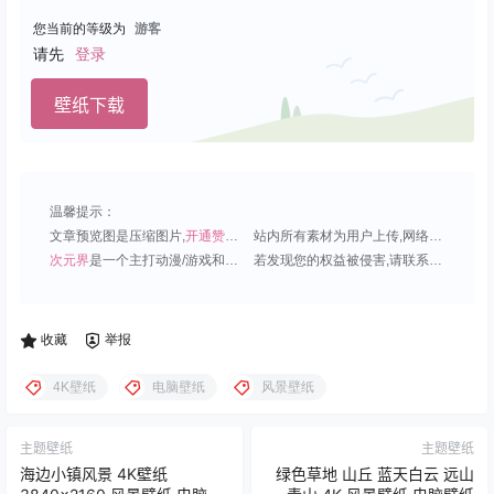
您当前的等级为
游客
请先
登录
壁纸下载
温馨提示：
文章预览图是压缩图片,
开通赞助会员
可免费下载超清原图;
站内所有素材为用户上传,网络分享或原创,请勿用于商业用途;
次元界
是一个主打动漫/游戏和虚拟偶像角色的插画壁纸平台;
若发现您的权益被侵害,请联系QQ1815919191,我们尽快处理.
收藏
举报
4K壁纸
电脑壁纸
风景壁纸
主题壁纸
主题壁纸
海边小镇风景 4K壁纸
绿色草地 山丘 蓝天白云 远山