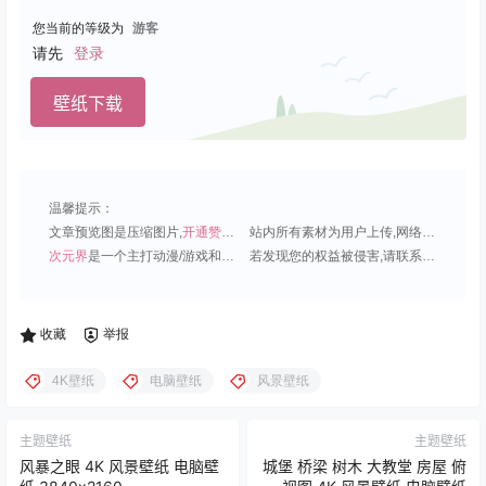
您当前的等级为
游客
请先
登录
壁纸下载
温馨提示：
文章预览图是压缩图片,
开通赞助会员
可免费下载超清原图;
站内所有素材为用户上传,网络分享或原创,请勿用于商业用途;
次元界
是一个主打动漫/游戏和虚拟偶像角色的插画壁纸平台;
若发现您的权益被侵害,请联系QQ1815919191,我们尽快处理.
收藏
举报
4K壁纸
电脑壁纸
风景壁纸
主题壁纸
主题壁纸
风暴之眼 4K 风景壁纸 电脑壁
城堡 桥梁 树木 大教堂 房屋 俯