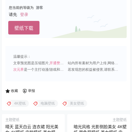
您当前的等级为
游客
请先
登录
壁纸下载
温馨提示：
文章预览图是压缩图片,
开通赞助会员
可免费下载超清原图;
站内所有素材为用户上传,网络分享或原创,请勿用于商业用途;
次元界
是一个主打动漫/游戏和虚拟偶像角色的插画壁纸平台;
若发现您的权益被侵害,请联系QQ1815919191,我们尽快处理.
收藏
举报
4K壁纸
电脑壁纸
美女壁纸
主题壁纸
主题壁纸
晴天 蓝天白云 连衣裙 阳光美
暗光风格 光影侧脸美女 4K壁