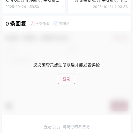
女 4K壁纸 电脑壁纸 美女壁纸
纸 带鱼屏壁纸 美女壁纸 电脑
3840x2160
壁纸 3840x2160
2025-10-24 1:59:50
2025-10-24 2:03:36
0 条回复
文章作者
管理员
A
M
欢迎您，新朋友，感谢参与互动！
确认修改
您必须登录或注册以后才能发表评论
登录
提交
暂无讨论，说说你的看法吧