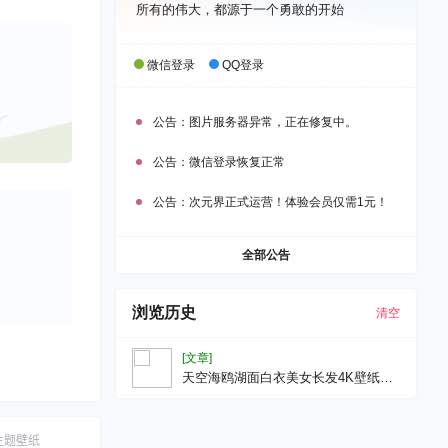
所有的伟大，都源于一个勇敢的开始
微信登录
QQ登录
公告：
图片服务器异常，正在修复中。
公告：
微信登录恢复正常
公告：
次元界正式运营！体验会员仅需1元！
全部公告
浏览历史
清空
[文章]
天空海鸥湖面白衣美女长发4K壁纸带
鱼屏壁纸电脑壁纸美女壁纸
3840x2160
主题壁纸