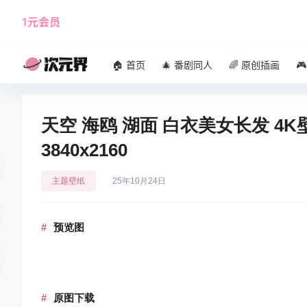
1元会员
使用攻略
角色大全
🏠 首页
🎄 番剧同人
🌈 原创插画

天空 海鸥 湖面 白衣美女长发 4
3840x2160
主题壁纸
25年10月24日
预览图
原图下载