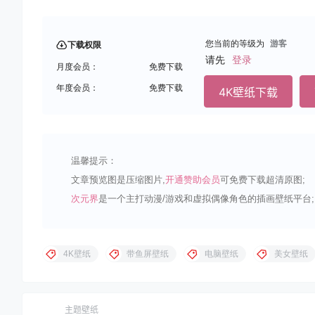
您当前的等级为
游客
下载权限
请先
登录
月度会员：
免费下载
年度会员：
免费下载
4K壁纸下载
温馨提示：
文章预览图是压缩图片,
开通赞助会员
可免费下载超清原图;
次元界
是一个主打动漫/游戏和虚拟偶像角色的插画壁纸平台;
4K壁纸
带鱼屏壁纸
电脑壁纸
美女壁纸
主题壁纸