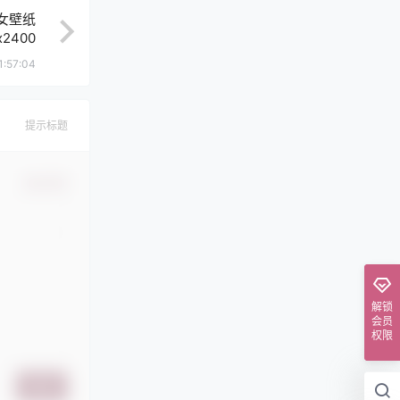
美女壁纸
x2400
1:57:04
提示标题
确认修改
解锁
会员
权限
提交