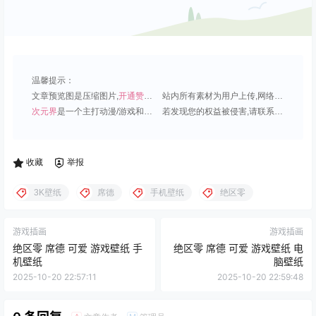
温馨提示：
文章预览图是压缩图片,
开通赞助会员
可免费下载超清原图;
站内所有素材为用户上传,网络分享或原创,请勿用于商业用途;
次元界
是一个主打动漫/游戏和虚拟偶像角色的插画壁纸平台;
若发现您的权益被侵害,请联系QQ1815919191,我们尽快处理.
收藏
举报
3K壁纸
席德
手机壁纸
绝区零
游戏插画
游戏插画
绝区零 席德 可爱 游戏壁纸 手
绝区零 席德 可爱 游戏壁纸 电
机壁纸
脑壁纸
2025-10-20 22:57:11
2025-10-20 22:59:48