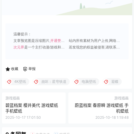
温馨提示：
文章预览图是压缩图片,
开通赞助会员
可免费下载超清原图;
站内所有素材为用户上传,网络分享或原创,请勿用于商业用途;
次元界
是一个主打动漫/游戏和虚拟偶像角色的插画壁纸平台;
若发现您的权益被侵害,请联系QQ1815919191,我们尽快处理.
收藏
举报
4K壁纸
崩坏：星穹铁道
电脑壁纸
遐蝶
游戏插画
游戏插画
碧蓝档案 樱井美代 游戏壁纸
蔚蓝档案 春原瞬 游戏壁纸 手
手机壁纸
机壁纸
2025-10-17 17:01:50
2025-10-18 1:19:48