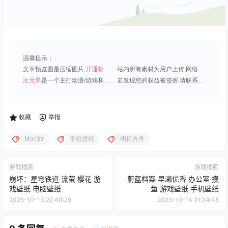
温馨提示：
文章预览图是压缩图片,
开通赞助会员
可免费下载超清原图;
站内所有素材为用户上传,网络分享或原创,请勿用于商业用途;
次元界
是一个主打动漫/游戏和虚拟偶像角色的插画壁纸平台;
若发现您的权益被侵害,请联系QQ1815919191,我们尽快处理.
收藏
举报
Mon3tr
手机壁纸
明日方舟
游戏插画
游戏插画
崩坏：星穹铁道 流萤 樱花 游
蔚蓝档案 早濑优香 办公室 摸
戏壁纸 电脑壁纸
鱼 游戏壁纸 手机壁纸
2025-10-13 22:40:29
2025-10-14 21:24:48