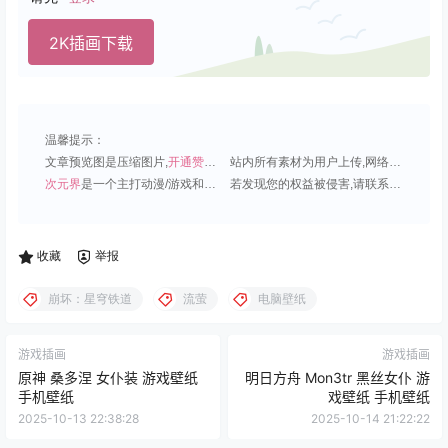
2K插画下载
温馨提示：
文章预览图是压缩图片,
开通赞助会员
可免费下载超清原图;
站内所有素材为用户上传,网络分享或原创,请勿用于商业用途;
次元界
是一个主打动漫/游戏和虚拟偶像角色的插画壁纸平台;
若发现您的权益被侵害,请联系QQ1815919191,我们尽快处理.
收藏
举报
崩坏：星穹铁道
流萤
电脑壁纸
游戏插画
游戏插画
原神 桑多涅 女仆装 游戏壁纸
明日方舟 Mon3tr 黑丝女仆 游
手机壁纸
戏壁纸 手机壁纸
2025-10-13 22:38:28
2025-10-14 21:22:22