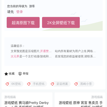
您当前的等级为
游客
请先
登录
超清原图下载
2K全屏壁纸下载
温馨提示：
文章预览图是压缩图片,
开通赞助会员
可免费下载超清原图;
站内所有素材为用户上传,网络分享或原创,请勿用于商业用途;
次元界
是一个主打动漫/游戏和虚拟偶像角色的插画壁纸平台;
若发现您的权益被侵害,请联系QQ1815919191,我们尽快处理.
收藏
举报
6K壁纸
手机壁纸
蔚蓝档案
黑崎小雪
游戏插画
游戏插画
游戏壁纸 赛马娘Pretty Derby
游戏壁纸 原神 宵宮 售卖员 手