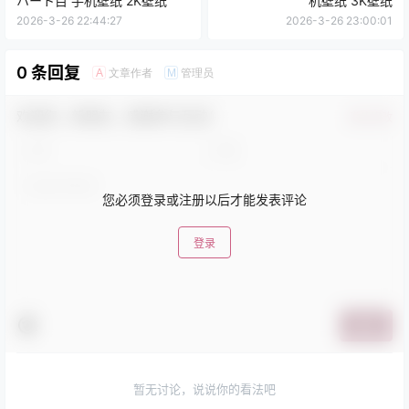
ハート目 手机壁纸 2K壁纸
机壁纸 3K壁纸
2026-3-26 22:44:27
2026-3-26 23:00:01
0 条回复
文章作者
管理员
A
M
欢迎您，新朋友，感谢参与互动！
确认修改
您必须登录或注册以后才能发表评论
登录
提交
暂无讨论，说说你的看法吧