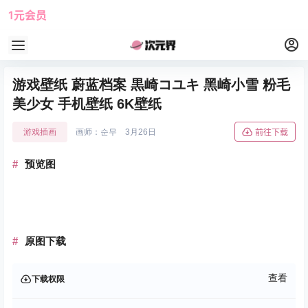
1元会员
使用攻略
角色大全
游戏壁纸 蔚蓝档案 黒崎コユキ 黑崎小雪 粉毛
美少女 手机壁纸 6K壁纸
游戏插画
画师：순무
3月26日
前往下载
预览图
原图下载
查看
下载权限