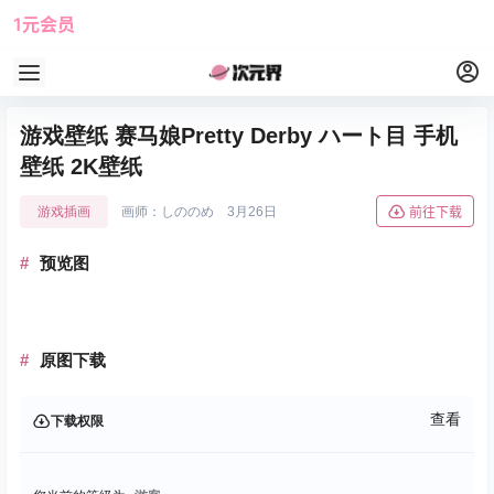
1元会员
使用攻略
角色大全
游戏壁纸 赛马娘Pretty Derby ハート目 手机
壁纸 2K壁纸
游戏插画
画师：しののめ
3月26日
前往下载
预览图
原图下载
查看
下载权限