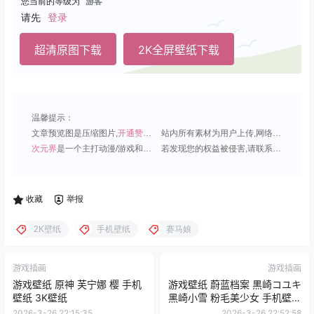
您当前的等级为
游客
请先
登录
超清原图下载
2K全屏壁纸下载
温馨提示：
文章预览图是压缩图片,
开通赞助会员
可免费下载超清原图;
站内所有素材为用户上传,网络分享或原创,请勿用于商业用途;
次元界
是一个主打动漫/游戏和虚拟偶像角色的插画壁纸平台;
若发现您的权益被侵害,请联系QQ1815919191,我们尽快处理.
收藏
举报
2K壁纸
手机壁纸
赛马娘
游戏插画
游戏插画
游戏壁纸 原神 芙宁娜 樱 手机
游戏壁纸 蔚蓝档案 黒崎コユキ
壁纸 3K壁纸
黑崎小雪 粉毛美少女 手机壁纸
6K壁纸
2026-3-26 22:15:35
2026-3-26 22:52:58