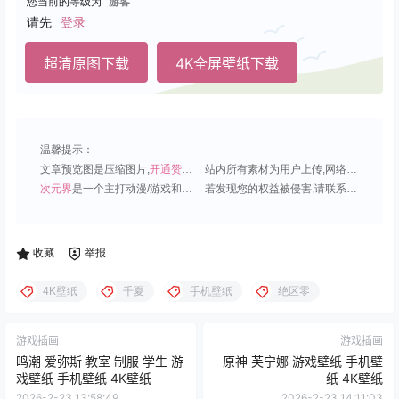
您当前的等级为
游客
请先
登录
超清原图下载
4K全屏壁纸下载
温馨提示：
文章预览图是压缩图片,
开通赞助会员
可免费下载超清原图;
站内所有素材为用户上传,网络分享或原创,请勿用于商业用途;
次元界
是一个主打动漫/游戏和虚拟偶像角色的插画壁纸平台;
若发现您的权益被侵害,请联系QQ1815919191,我们尽快处理.
收藏
举报
4K壁纸
千夏
手机壁纸
绝区零
游戏插画
游戏插画
鸣潮 爱弥斯 教室 制服 学生 游
原神 芙宁娜 游戏壁纸 手机壁
戏壁纸 手机壁纸 4K壁纸
纸 4K壁纸
2026-2-23 13:58:49
2026-2-23 14:11:03