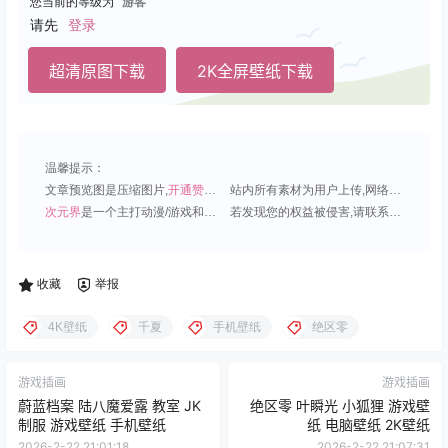
您当前的等级为
游客
请先
登录
超清原图下载
2K全屏壁纸下载
温馨提示：
文章预览图是压缩图片,
开通赞助会员
可免费下载超清原图;
站内所有素材为用户上传,网络分享或原创,请勿用于商业用途;
次元界
是一个主打动漫/游戏和虚拟偶像角色的插画壁纸平台;
若发现您的权益被侵害,请联系QQ1815919191,我们尽快处理.
收藏
举报
4K壁纸
千夏
手机壁纸
绝区零
游戏插画
游戏插画
蔚蓝档案 陆八魔爱露 教室 JK
绝区零 叶瞬光 小狐狸 游戏壁
制服 游戏壁纸 手机壁纸
纸 电脑壁纸 2K壁纸
2026-2-22 21:01:18
2026-2-22 21:07:31