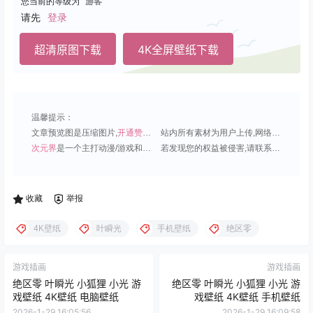
您当前的等级为
游客
请先
登录
超清原图下载
4K全屏壁纸下载
温馨提示：
文章预览图是压缩图片,
开通赞助会员
可免费下载超清原图;
站内所有素材为用户上传,网络分享或原创,请勿用于商业用途;
次元界
是一个主打动漫/游戏和虚拟偶像角色的插画壁纸平台;
若发现您的权益被侵害,请联系QQ1815919191,我们尽快处理.
收藏
举报
4K壁纸
叶瞬光
手机壁纸
绝区零
游戏插画
游戏插画
绝区零 叶瞬光 小狐狸 小光 游
绝区零 叶瞬光 小狐狸 小光 游
戏壁纸 4K壁纸 电脑壁纸
戏壁纸 4K壁纸 手机壁纸
2026-1-29 16:05:56
2026-1-29 16:09:58