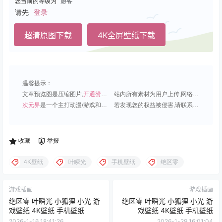
您当前的等级为
游客
请先
登录
超清原图下载
4K全屏壁纸下载
温馨提示：
文章预览图是压缩图片,
开通赞助会员
可免费下载超清原图;
站内所有素材为用户上传,网络分享或原创,请勿用于商业用途;
次元界
是一个主打动漫/游戏和虚拟偶像角色的插画壁纸平台;
若发现您的权益被侵害,请联系QQ1815919191,我们尽快处理.
收藏
举报
4K壁纸
叶瞬光
手机壁纸
绝区零
游戏插画
游戏插画
绝区零 叶瞬光 小狐狸 小光 游
绝区零 叶瞬光 小狐狸 小光 游
戏壁纸 4K壁纸 手机壁纸
戏壁纸 4K壁纸 手机壁纸
2026-1-16 18:41:26
2026-1-29 16:01:04