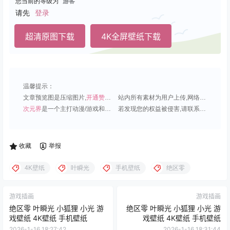
您当前的等级为
游客
请先
登录
超清原图下载
4K全屏壁纸下载
温馨提示：
文章预览图是压缩图片,
开通赞助会员
可免费下载超清原图;
站内所有素材为用户上传,网络分享或原创,请勿用于商业用途;
次元界
是一个主打动漫/游戏和虚拟偶像角色的插画壁纸平台;
若发现您的权益被侵害,请联系QQ1815919191,我们尽快处理.
收藏
举报
4K壁纸
叶瞬光
手机壁纸
绝区零
游戏插画
游戏插画
绝区零 叶瞬光 小狐狸 小光 游
绝区零 叶瞬光 小狐狸 小光 游
戏壁纸 4K壁纸 手机壁纸
戏壁纸 4K壁纸 手机壁纸
2026-1-16 18:27:42
2026-1-16 18:31:44