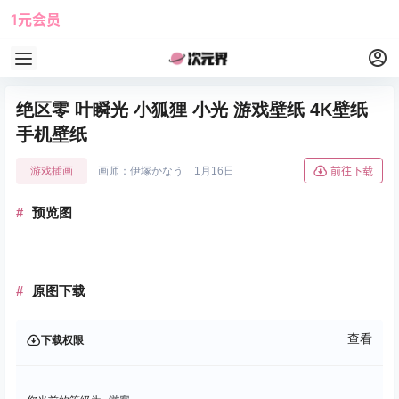
1元会员
使用攻略
角色大全
绝区零 叶瞬光 小狐狸 小光 游戏壁纸 4K壁纸
手机壁纸
游戏插画
画师：伊塚かなう
1月16日
前往下载
预览图
原图下载
查看
下载权限