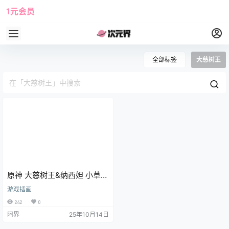
1元会员
使用攻略
角色大全
全部标签
大慈树王
原神 大慈树王&纳西妲 小草神
游戏壁纸 手机壁纸
游戏插画
242
0
阿界
25年10月14日