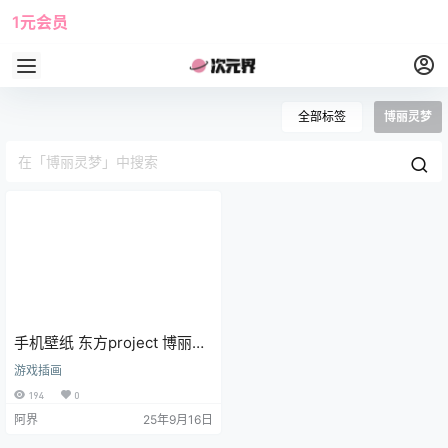
1元会员
使用攻略
角色大全
全部标签
博丽灵梦
手机壁纸 东方project 博丽灵
梦@秋橘
游戏插画
194
0
阿界
25年9月16日