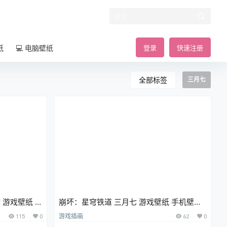
纸
💻 电脑壁纸
登录
快速注册
全部标签
三月七
 游戏壁纸 手
崩坏：星穹铁道 三月七 游戏壁纸 手机壁纸
插画美图
115
0
游戏插画
62
0