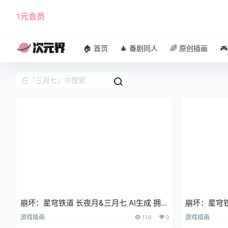
1元会员
使用攻略
角色大全
🏠 首页
🎄 番剧同人
🌈 原创插画

崩坏：星穹铁道 长夜月&三月七 AI生成 拥抱
崩坏：星穹铁道 三月七 丹恒 开
游戏壁纸 手机壁纸
纸 手机壁纸
游戏插画
110
0
游戏插画