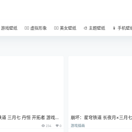
 游戏壁纸
🧚‍♀️ 虚拟形象
🧜‍♀️ 美女壁纸
🎨 主题壁纸
📱 手机壁
拓者 游戏壁
崩坏：星穹铁道 长夜月×三月七
机壁纸
234
0
游戏插画