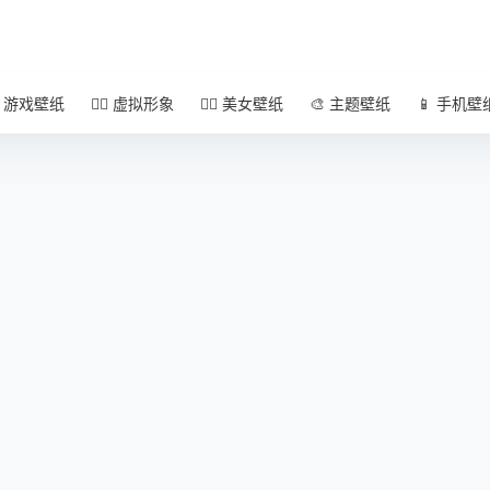
 游戏壁纸
🧚‍♀️ 虚拟形象
🧜‍♀️ 美女壁纸
🎨 主题壁纸
📱 手机壁