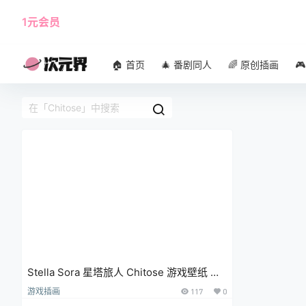
1元会员
使用攻略
角色大全
🏠 首页
🎄 番剧同人
🌈 原创插画

Stella Sora 星塔旅人 Chitose 游戏壁纸 手
机壁纸 自由旅者
游戏插画
117
0