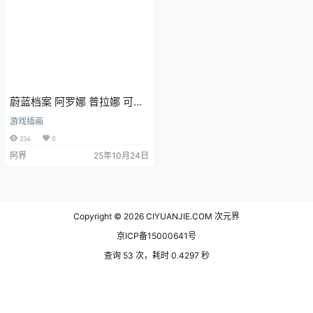
蔚蓝档案 阿罗娜 普拉娜 可爱
少女 游戏壁纸 电脑壁纸
游戏插画
234
0
阿界
25年10月24日
Copyright © 2026
CIYUANJIE.COM 次元界
京ICP备15000641号
查询 53 次，耗时 0.4297 秒