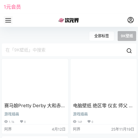
1元会员
使用攻略
角色大全
全部标签
9K壁纸
赛马娘Pretty Derby 大和赤骥
电脑壁纸 绝区零 仪玄 师父 白
电脑壁纸 游戏壁纸 9K壁纸
发 随便观 游戏壁纸
游戏插画
游戏插画
1.1k
0
149
0
阿界
4月12日
阿界
25年11月19日