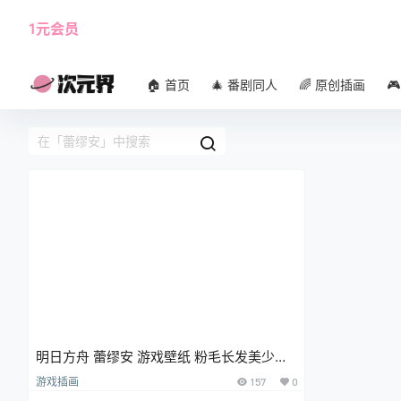
1元会员
使用攻略
角色大全
🏠 首页
🎄 番剧同人
🌈 原创插画

明日方舟 蕾缪安 游戏壁纸 粉毛长发美少女
手机壁纸
游戏插画
157
0