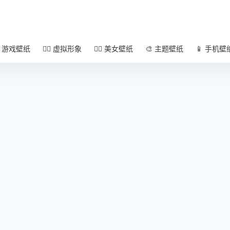
 游戏壁纸
🧚‍♀️ 虚拟形象
🧜‍♀️ 美女壁纸
🎨 主题壁纸
📱 手机壁