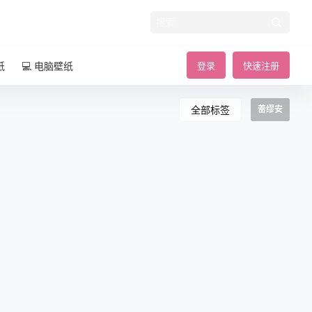
纸
💻 电脑壁纸
登录
快速注册
全部标签
蕾缪安