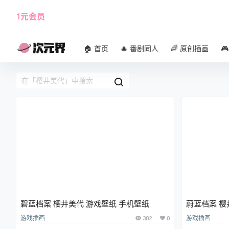
1元会员
使用攻略
角色大全
🏠 首页
🎄 番剧同人
🌈 原创插画

碧蓝档案 樱井美代 游戏壁纸 手机壁纸
蔚蓝档案 樱
游戏插画
302
0
游戏插画