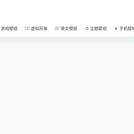
 游戏壁纸
🧚‍♀️ 虚拟形象
🧜‍♀️ 美女壁纸
🎨 主题壁纸
📱 手机壁