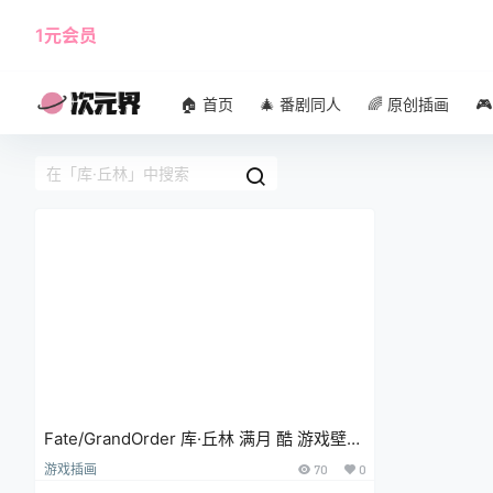
1元会员
使用攻略
角色大全
🏠 首页
🎄 番剧同人
🌈 原创插画

Fate/GrandOrder 库·丘林 满月 酷 游戏壁纸
手机壁纸
游戏插画
70
0