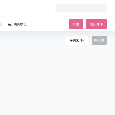
纸
💻 电脑壁纸
登录
快速注册
全部标签
库·丘林