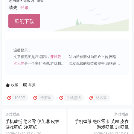
您当前的等级为
游客
请先
登录
壁纸下载
温馨提示：
文章预览图是压缩图片,
开通赞助会员
可免费下载超清原图;
站内所有素材为用户上传,网络分享或原创,请勿用于商业用途;
次元界
是一个主打动漫/游戏和虚拟偶像角色的插画壁纸平台;
若发现您的权益被侵害,请联系QQ1815919191,我们尽快处理.
收藏
举报
1080P
伊芙琳
手机壁纸
绝区零
游戏插画
游戏插画
手机壁纸 绝区零 伊芙琳 皮衣
手机壁纸 绝区零 伊芙琳 皮衣
游戏壁纸 5K壁纸
游戏壁纸 3K壁纸
2025-11-29 17:04:30
2025-11-29 17:10:08