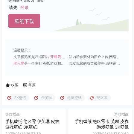
您当前的等级为
游客
请先
登录
壁纸下载
温馨提示：
文章预览图是压缩图片,
开通赞助会员
可免费下载超清原图;
站内所有素材为用户上传,网络分享或原创,请勿用于商业用途;
次元界
是一个主打动漫/游戏和虚拟偶像角色的插画壁纸平台;
若发现您的权益被侵害,请联系QQ1815919191,我们尽快处理.
收藏
举报
2K壁纸
伊芙琳
电脑壁纸
绝区零
游戏插画
游戏插画
手机壁纸 绝区零 伊芙琳 皮衣
手机壁纸 绝区零 伊芙琳 皮衣
游戏壁纸 3K壁纸
游戏壁纸 3K壁纸
2025-11-29 16:57:39
2025-11-29 17:00:44