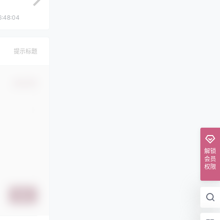
6:48:04
提示标题
确认修改
解锁
会员
权限
提交