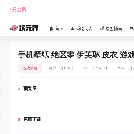
1元会员
使用攻略
角色大全
🏠 首页
🎄 番剧同人
🌈 原创插画

手机壁纸 绝区零 伊芙琳 皮衣 游戏
游戏插画
画师：月月鳥人
PID：127245718
25年11月
预览图
原图下载