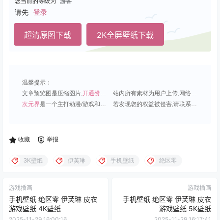
您当前的等级为
游客
请先
登录
超清原图下载
2K全屏壁纸下载
温馨提示：
文章预览图是压缩图片,
开通赞助会员
可免费下载超清原图;
站内所有素材为用户上传,网络分享或原创,请勿用于商业用途;
次元界
是一个主打动漫/游戏和虚拟偶像角色的插画壁纸平台;
若发现您的权益被侵害,请联系QQ1815919191,我们尽快处理.
收藏
举报
3K壁纸
伊芙琳
手机壁纸
绝区零
游戏插画
游戏插画
手机壁纸 绝区零 伊芙琳 皮衣
手机壁纸 绝区零 伊芙琳 皮衣
游戏壁纸 4K壁纸
游戏壁纸 5K壁纸
2025-11-29 16:00:16
2025-11-29 16:17:41