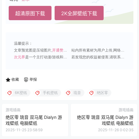
超清原图下载
2K全屏壁纸下载
温馨提示：
文章预览图是压缩图片,
开通赞助会员
可免费下载超清原图;
站内所有素材为用户上传,网络分享或原创,请勿用于商业用途;
次元界
是一个主打动漫/游戏和虚拟偶像角色的插画壁纸平台;
若发现您的权益被侵害,请联系QQ1815919191,我们尽快处理.
收藏
举报
6K壁纸
手机壁纸
琉音
绝区零
游戏插画
游戏插画
绝区零 琉音 双马尾 Dialyn 游
绝区零 琉音 双马尾 Dialyn 游
戏壁纸 电脑壁纸
戏壁纸 电脑壁纸
2025-11-25 23:58:59
2025-11-26 0:02:35