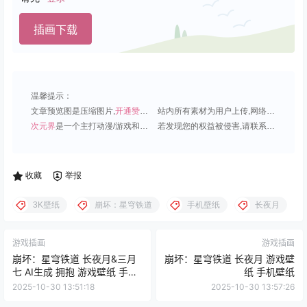
插画下载
温馨提示：
文章预览图是压缩图片,
开通赞助会员
可免费下载超清原图;
站内所有素材为用户上传,网络分享或原创,请勿用于商业用途;
次元界
是一个主打动漫/游戏和虚拟偶像角色的插画壁纸平台;
若发现您的权益被侵害,请联系QQ1815919191,我们尽快处理.
收藏
举报
3K壁纸
崩坏：星穹铁道
手机壁纸
长夜月
游戏插画
游戏插画
崩坏：星穹铁道 长夜月&三月
崩坏：星穹铁道 长夜月 游戏壁
七 AI生成 拥抱 游戏壁纸 手机
纸 手机壁纸
壁纸
2025-10-30 13:51:18
2025-10-30 13:57:26