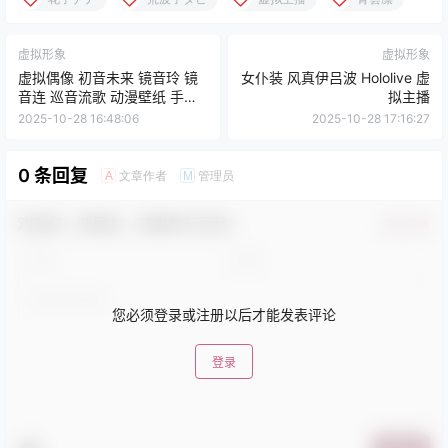
虚拟形象
虚拟形象
虚拟偶像 初音未来 镜音玲 镜
女仆装 风真伊吕波 Hololive 虚
音连 巡音流歌 动漫壁纸 手机
拟主播
壁纸
2025-10-28 16:48:06
2025-10-28 17:16:27
0 条回复
文章作者
管理员
A
M
欢迎您，新朋友，感谢参与互动！
确认修改
您必须登录或注册以后才能发表评论
登录