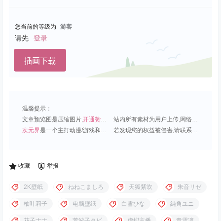
您当前的等级为
游客
请先
登录
插画下载
温馨提示：
文章预览图是压缩图片,
开通赞助会员
可免费下载超清原图;
站内所有素材为用户上传,网络分享或原创,请勿用于商业用途;
次元界
是一个主打动漫/游戏和虚拟偶像角色的插画壁纸平台;
若发现您的权益被侵害,请联系QQ1815919191,我们尽快处理.
收藏
举报
2K壁纸
ねねこましろ
天狐紫吹
朱音リゼ
柚叶莉子
电脑壁纸
白雪ひな
純角ユニ
花子ナナ
荒波子タビ
虚拟主播
青雲凛