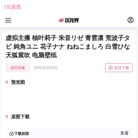
1元会员
使用攻略
角色大全
虚拟主播 柚叶莉子 朱音リゼ 青雲凛 荒波子タ
ビ 純角ユニ 花子ナナ ねねこましろ 白雪ひな
天狐紫吹 电脑壁纸
虚拟形象
25年10月28日
前往下载
预览图
原图下载
查看
下载权限