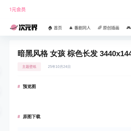
1元会员
使用攻略
角色大全
🏠 首页
🎄 番剧同人
🌈 原创插画

暗黑风格 女孩 棕色长发 3440x
主题壁纸
25年10月24日
预览图
原图下载