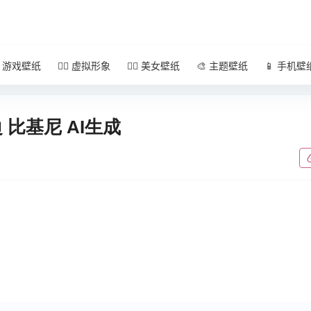
 游戏壁纸
🧚‍♀️ 虚拟形象
🧜‍♀️ 美女壁纸
🎨 主题壁纸
📱 手机壁
 比基尼 AI生成