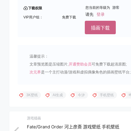
您当前的等级为
游客
下载权限
请先
登录
VIP用户组：
免费下载
插画下载
温馨提示：
文章预览图是压缩图片,
开通赞助会员
可免费下载超清原图;
次元界
是一个主打动漫/游戏和虚拟偶像角色的插画壁纸平台;
3K壁纸
AI生成
今汐
手机壁纸
游戏插画
Fate/Grand Order 河上彦斎 游戏壁纸 手机壁纸