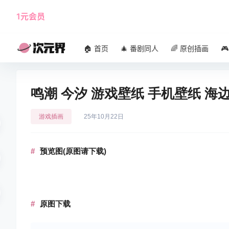
1元会员
使用攻略
角色大全
🏠 首页
🎄 番剧同人
🌈 原创插画

鸣潮 今汐 游戏壁纸 手机壁纸 海边
游戏插画
25年10月22日
预览图(原图请下载)
原图下载