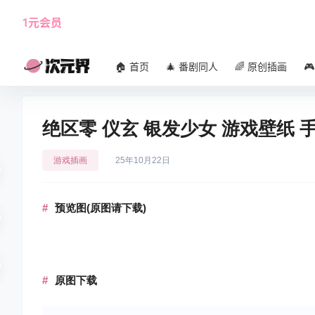
1元会员
使用攻略
角色大全
🏠 首页
🎄 番剧同人
🌈 原创插画

绝区零 仪玄 银发少女 游戏壁纸 
游戏插画
25年10月22日
预览图(原图请下载)
原图下载