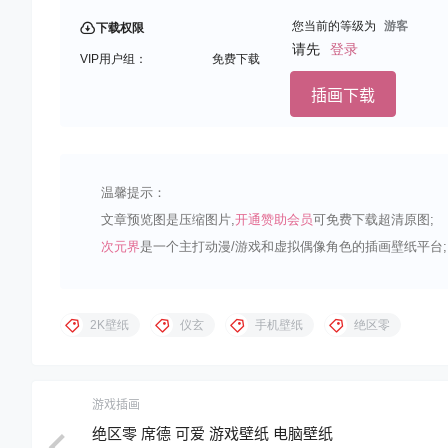
您当前的等级为
游客
下载权限
请先
登录
VIP用户组：
免费下载
插画下载
温馨提示：
文章预览图是压缩图片,
开通赞助会员
可免费下载超清原图;
次元界
是一个主打动漫/游戏和虚拟偶像角色的插画壁纸平台;
2K壁纸
仪玄
手机壁纸
绝区零
游戏插画
绝区零 席德 可爱 游戏壁纸 电脑壁纸