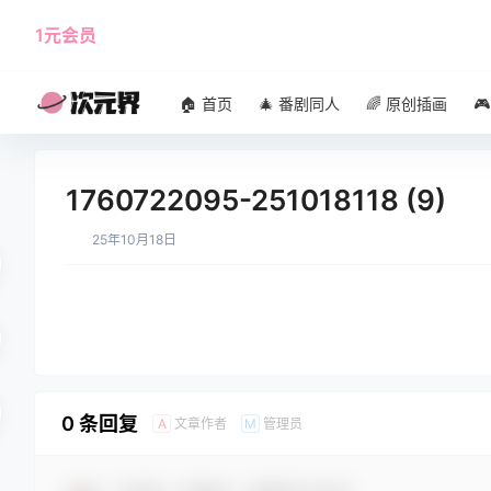
1元会员
使用攻略
角色大全
🏠 首页
🎄 番剧同人
🌈 原创插画

1760722095-251018118 (9)
25年10月18日
0 条回复
文章作者
管理员
A
M