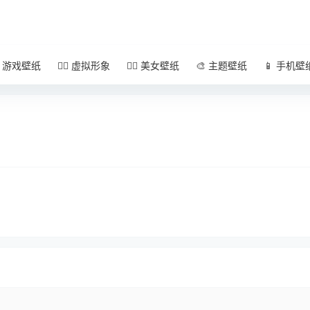
 游戏壁纸
🧚‍♀️ 虚拟形象
🧜‍♀️ 美女壁纸
🎨 主题壁纸
📱 手机壁