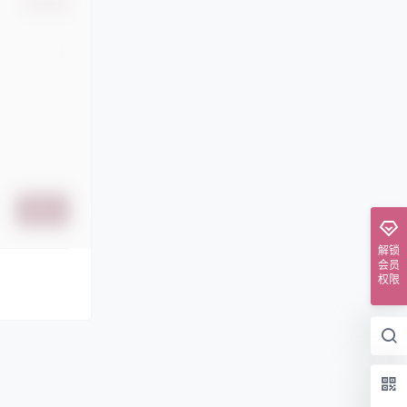
确认修改
提交
解锁
会员
权限