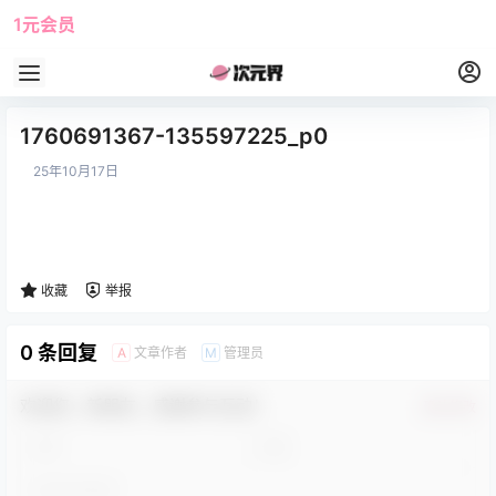
1元会员
使用攻略
角色大全
1760691367-135597225_p0
25年10月17日
收藏
举报
0 条回复
文章作者
管理员
A
M
欢迎您，新朋友，感谢参与互动！
确认修改