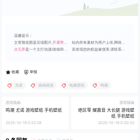
温馨提示：
文章预览图是压缩图片,
开通赞助会员
可免费下载超清原图;
站内所有素材为用户上传,网络分享或原创,请勿用于商业用途;
次元界
是一个主打动漫/游戏和虚拟偶像角色的插画壁纸平台;
若发现您的权益被侵害,请联系QQ1815919191,我们尽快处理.
收藏
举报
尤诺
插画精选
电脑壁纸
鸣潮
游戏插画
游戏插画
鸣潮 尤诺 游戏壁纸 手机壁纸
绝区零 耀嘉音 大长腿 游戏壁
纸 手机壁纸
2025-10-16 0:23:28
2025-10-16 0:30:32