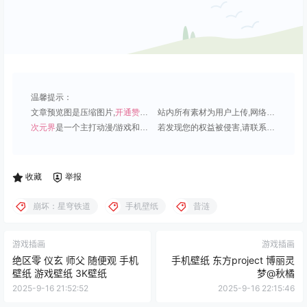
温馨提示：
文章预览图是压缩图片,
开通赞助会员
可免费下载超清原图;
站内所有素材为用户上传,网络分享或原创,请勿用于商业用途;
次元界
是一个主打动漫/游戏和虚拟偶像角色的插画壁纸平台;
若发现您的权益被侵害,请联系QQ1815919191,我们尽快处理.
收藏
举报
崩坏：星穹铁道
手机壁纸
昔涟
游戏插画
游戏插画
绝区零 仪玄 师父 随便观 手机
手机壁纸 东方project 博丽灵
壁纸 游戏壁纸 3K壁纸
梦@秋橘
2025-9-16 21:52:52
2025-9-16 22:15:46